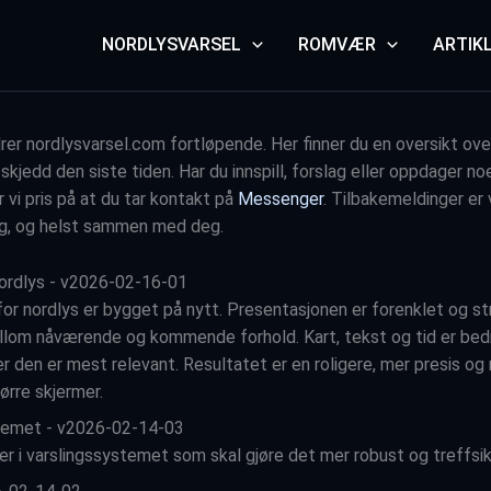
NORDLYSVARSEL
ROMVÆR
ARTIK
rer nordlysvarsel.com fortløpende. Her finner du en oversikt ove
kjedd den siste tiden. Har du innspill, forslag eller oppdager n
 vi pris på at du tar kontakt på
Messenger
. Tilbakemeldinger er v
eg, og helst sammen med deg.
nordlys - v2026-02-16-01
for nordlys er bygget på nytt. Presentasjonen er forenklet og 
ellom nåværende og kommende forhold. Kart, tekst og tid er be
r den er mest relevant. Resultatet er en roligere, mer presis og 
ørre skjermer.
stemet - v2026-02-14-03
er i varslingssystemet som skal gjøre det mer robust og treffsik