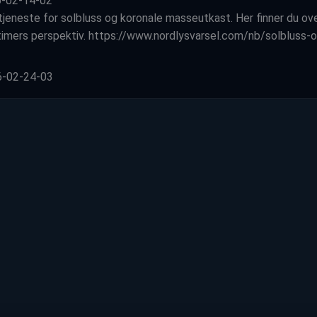
6-02-14-02
 tjeneste for solbluss og koronale masseutkast. Her finner du ove
timers perspektiv. https://www.nordlysvarsel.com/nb/solbluss-
26-02-24-03