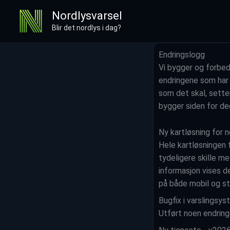
Hopp
Nordlysvarsel
rett
Blir det nordlys i dag?
til
innholdet
Endringslogg
Vi bygger og forbed
endringene som har s
som det skal, setter
bygger siden for d
Ny kartløsning for 
Hele kartløsningen 
tydeligere skille m
informasjon vises de
på både mobil og st
Bugfix i varslingsy
Utført noen endring