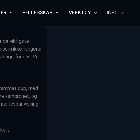
LER
FELLESSKAP
VERKTØY
INFO
r de viktigste
oe som ikke fungerer
iktige for oss. Vi
strammet opp, med
dre samordnet, og
mer lesbar visning
kert.