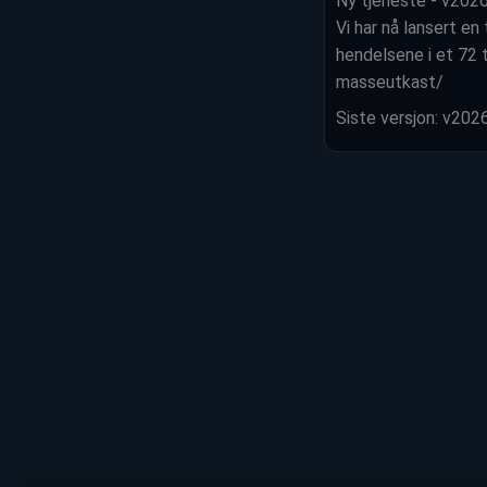
Ny tjeneste - v202
Vi har nå lansert en
hendelsene i et 72 
masseutkast/
Siste versjon: v20