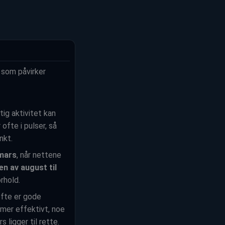
a som påvirker
tig aktivitet kan
fte i pulser, så
nkt.
 mars
, når nettene
en av august til
rhold.
fte er gode
 mer effektivt, noe
 ligger til rette.