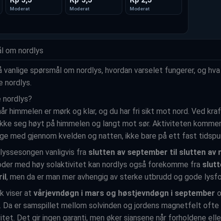
Moderat
Moderat
Moderat
ål om nordlys
på vanlige spørsmål om nordlys, hvordan varselet fungerer, og hv
e nordlys.
e nordlys?
r himmelen er mørk og klar, og du har fri sikt mot nord. Ved kraf
kke seg høyt på himmelen og langt mot sør. Aktiviteten kommer o
lge med gjennom kvelden og natten, ikke bare på ett fast tidspu
lyssesongen vanligvis fra
slutten av september til slutten av
ioder med høy solaktivitet kan nordlys også forekomme fra
slutt
il
, men da er man mer avhengig av sterke utbrudd og gode lysfo
kk viser at
vårjevndøgn i mars og høstjevndøgn i september
o
s. Da er samspillet mellom solvinden og jordens magnetfelt ofte
itet. Det gir ingen garanti, men øker sjansene når forholdene ellers