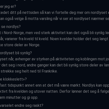
er jeg er?
tedet ditt på nettsiden så kan vi fortelle deg mer om nordlyset 
 kan også velge å motta varsling når vi ser at nordlyset nærmer s
g se nordlys?
i Nord-Norge, men ved sterk aktivitet kan det også bli synlig len
år, varierer fra kveld til kveld. Noen kvelder holder det seg lang
e store deler av Norge.
ordlyset bli synlig?
lyset når, avhenger av styrken på aktiviteten og koblingen mot j
det seg i nord, andre ganger kan det bli synlig store deler av la
 strekke seg helt ned til Frankrike.
te klokkeslett»?
 fast tidspunkt annet enn at det må være mørkt. Nordlys kan opp
tivt fra kvelden og utover natten. Derfor lønner det seg å følge
 fem minutter og gi opp.
varselet endre seg raskt?