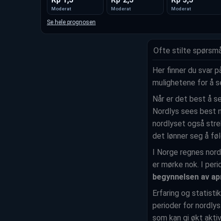
Moderat
Moderat
Moderat
Se hele prognosen
Ofte stilte spørsm
Her finner du svar 
mulighetene for å s
Når er det best å s
Nordlys sees best nå
nordlyset også stre
det lønner seg å fø
I Norge regnes nord
er mørke nok. I per
begynnelsen av apr
Erfaring og statisti
perioder for nordly
som kan gi økt aktiv