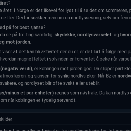
 året?
le året. I Norge er det likevel for lyst til å se det om sommeren, 
 netter. Derfor snakker man om en nordlyssesong, selv om fenom
ed på for best sjanse?
du se på tre ting samtidig:
skydekke
,
nordlysvarselet
, og
hvor
seg mot jorden
.
 viser at det kan bli aktivitet der du er, er det lurt å følge med 
 hvordan magnetfeltet i solvinden er forventet å peke når varsele
(negativ verdi)
, er koblingen mot jorden god. Da slipper partik
i atmosfæren, og sjansen for synlig nordlys øker. Når Bz er
nordve
 svakere, og nordlyset blir ofte svakt eller uteblir.
uss/minus et par enheter)
regnes som nøytrale. Da kan nordlys 
 som når koblingen er tydelig sørvendt.
kilder
r laget av nordlysentusiaster for nordlysentusiaster. Informasjo