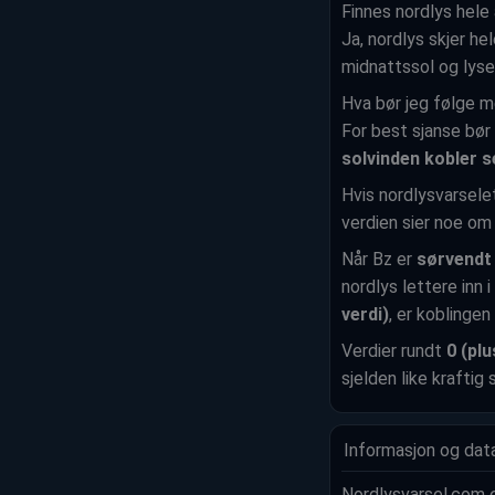
Finnes nordlys hele
Ja, nordlys skjer he
midnattssol og lyse
Hva bør jeg følge m
For best sjanse bør 
solvinden kobler 
Hvis nordlysvarselet
verdien sier noe om
Når Bz er
sørvendt 
nordlys lettere inn 
verdi)
, er koblingen
Verdier rundt
0 (pl
sjelden like kraftig
Informasjon og data
Nordlysvarsel.com e