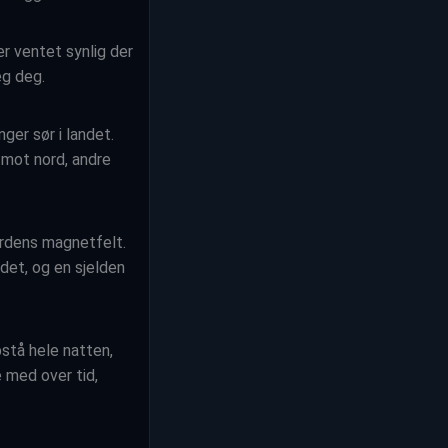
er ventet synlig der
eg deg.
ger sør i landet.
t mot nord, andre
ordens magnetfelt.
ndet, og en sjelden
stå hele natten,
 med over tid,