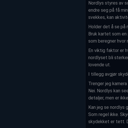
Nordlys styres av s
endre seg på få minu
svekkes, kan aktivite
Holder det å se på 
Bruk kartet som en 
som beregner hvor 
En viktig faktor er
nordlyset bli sterke
lovende ut.
I tillegg avgjør sky
Trenger jeg kamera 
Nei. Nordlys kan se
detaljer, men er ikk
Kan jeg se nordlys 
Som regel ikke. Skye
skydekket er tett. De