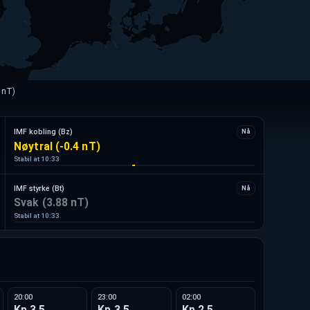
 nT)
IMF kobling (Bz)
Nå
Nøytral (-0.4 nT)
Stabil at
10:33
IMF styrke (Bt)
Nå
Svak (3.88 nT)
Stabil at
10:33
20:00
23:00
02:00
Kp 3,5
Kp 3,5
Kp 2,5