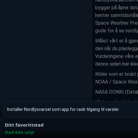
bygger på åpne data
henter sanntidsmåli
Space Weather Predic
gode for å se nordl
Målet vårt er å gjør
den når du planlegge
Vurderingene våre er
denne siden bør ikke
Kilder som er brukt
NOAA / Space Weat
NASA DONKI (Databa
Meteorologisk insti
Installer Nordlysvarsel som app for rask tilgang til varsler.
Ditt favorittsted
Sted ikke valgt