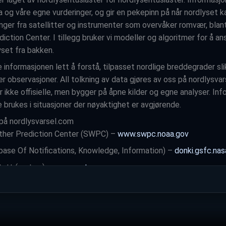
 og våre egne vurderinger, og gir en pekepinn på når nordlyset ka
nger fra satellitter og instrumenter som overvåker romvær, bla
tion Center. I tillegg bruker vi modeller og algoritmer for å an
yset fra bakken.
e informasjonen lett å forstå, tilpasset nordlige breddegrader sli
r observasjoner. All tolkning av data gjøres av oss på nordlysva
 ikke offisielle, men bygger på åpne kilder og egne analyser. In
 brukes i situasjoner der nøyaktighet er avgjørende.
 på nordlysvarsel.com
her Prediction Center (SWPC) –
www.swpc.noaa.gov
se Of Notifications, Knowledge, Information) –
donki.gsfc.nas
tutt (met.no) –
www.met.no