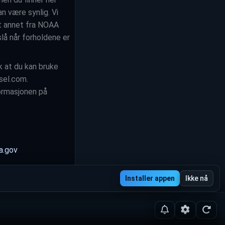
n være synlig. Vi
nt annet fra NOAA
slå når forholdene er
k at du kan bruke
rsel.com.
formasjonen på
a.gov
Installer appen
Ikke nå
Varsler
Innstillinge
Oppd