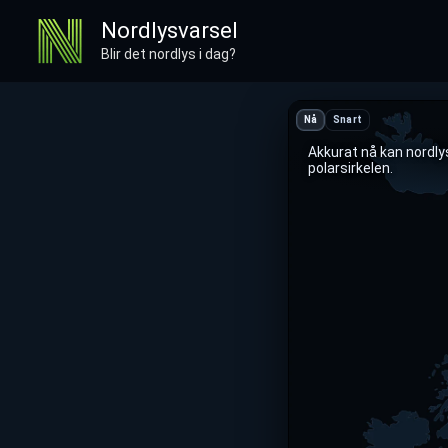
Hopp
Nordlysvarsel
rett
Blir det nordlys i dag?
til
innholdet
Hvor kan det bli nordly
Nå
Snart
Akkurat nå kan nordly
polarsirkelen.