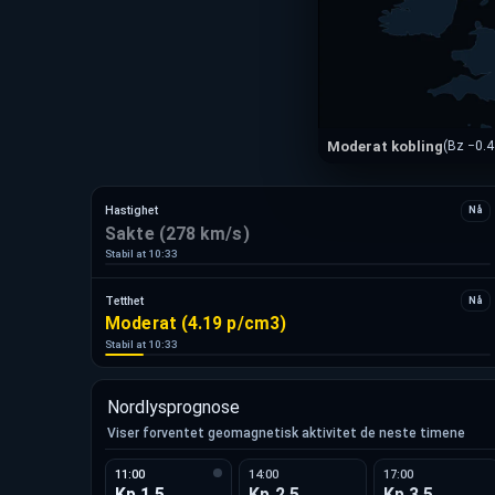
Moderat kobling
(Bz −0.4
Hastighet
Nå
Sakte (278 km/s)
Stabil at
10:33
Tetthet
Nå
Moderat (4.19 p/cm3)
Stabil at
10:33
Nordlysprognose
Viser forventet geomagnetisk aktivitet de neste timene
11:00
14:00
17:00
Kp 1,5
Kp 2,5
Kp 3,5