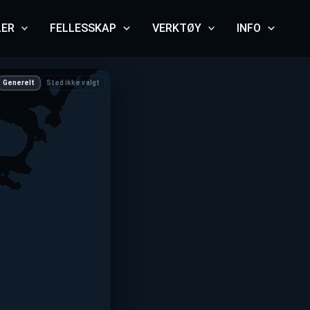
LER
FELLESSKAP
VERKTØY
INFO
Generelt
Sted ikke valgt