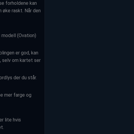
se forholdene kan
n øke raskt. Når den
g modell (Ovation)
blingen er god, kan
, selv om kartet ser
ordlys der du står.
ge mer farge og
r lite hvis
t.