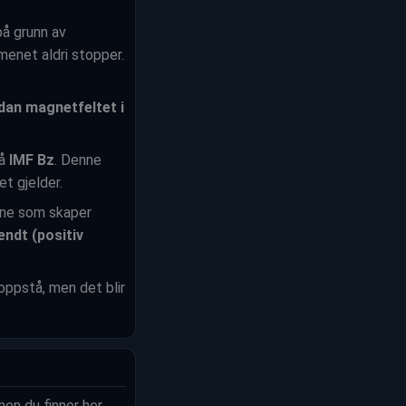
på grunn av
enet aldri stopper.
dan magnetfeltet i
på
IMF Bz
. Denne
t gjelder.
lene som skaper
ndt (positiv
oppstå, men det blir
nen du finner her