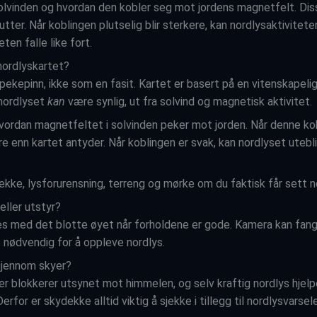
olvinden og hvordan den kobler seg mot jordens magnetfelt. Dis
tter. Når koblingen plutselig blir sterkere, kan nordlysaktivitete
ten falle like fort.
nordlyskartet?
pekepinn, ikke som en fasit. Kartet er basert på en vitenskapeli
nordlyset
kan
være synlig, ut fra solvind og magnetisk aktivitet.
 hvordan magnetfeltet i solvinden peker mot jorden. Når denne ko
re enn kartet antyder. Når koblingen er svak, kan nordlyset utebli
dekke, lysforurensning, terreng og mørke om du faktisk får sett n
eller utstyr?
es med det blotte øyet når forholdene er gode. Kamera kan fan
e nødvendig for å oppleve nordlys.
gjennom skyer?
r blokkerer utsynet mot himmelen, og selv kraftig nordlys hjelpe
rfor er skydekke alltid viktig å sjekke i tillegg til nordlysvarsele