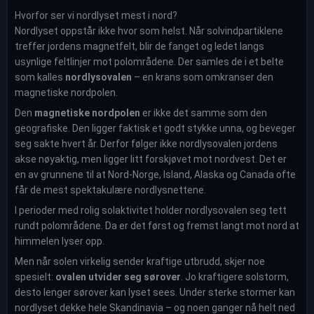
Hvorfor ser vi nordlyset mest i nord?
Nordlyset oppstår ikke hvor som helst. Når solvindpartiklene
treffer jordens magnetfelt, blir de fanget og ledet langs
usynlige feltlinjer mot polområdene. Der samles de i et belte
som kalles
nordlysovalen
– en krans som omkranser den
magnetiske nordpolen.
Den
magnetiske nordpolen
er ikke det samme som den
geografiske. Den ligger faktisk et godt stykke unna, og beveger
seg sakte hvert år. Derfor følger ikke nordlysovalen jordens
akse nøyaktig, men ligger litt forskjøvet mot nordvest. Det er
en av grunnene til at Nord-Norge, Island, Alaska og Canada ofte
får de mest spektakulære nordlysnettene.
I perioder med rolig solaktivitet holder nordlysovalen seg tett
rundt polområdene. Da er det først og fremst langt mot nord at
himmelen lyser opp.
Men når solen virkelig sender kraftige utbrudd, skjer noe
spesielt:
ovalen utvider seg sørover
. Jo kraftigere solstorm,
desto lenger sørover kan lyset sees. Under sterke stormer kan
nordlyset dekke hele Skandinavia – og noen ganger nå helt ned