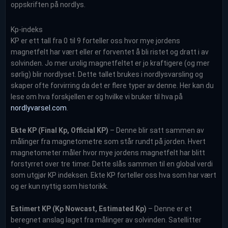
oppskriften på nordlys.
Kp-indeks
KP er ett tall fra 0 til 9 forteller oss hvor mye jordens
magnetfelt har vært eller er forventet å bli ristet og dratt i av
solvinden. Jo mer urolig magnetfeltet er jo kraftigere (og mer
sørlig) blir nordlyset. Dette tallet brukes i nordlysvarsling og
skaper ofte forvirring da det er flere typer av denne. Her kan du
lese om hva forskjellen er og hvilke vi bruker til hva på
nordlyvarsel.com
.
Ekte KP (Final Kp, Official KP)
– Denne blir satt sammen av
målinger fra magnetometre som står rundt på jorden. Hvert
magnetometer måler hvor mye jordens magnetfelt har blitt
forstyrret over tre timer. Dette slås sammen til en global verdi
som utgjør KP indeksen. Ekte KP forteller oss hva som har vært
og er kun nyttig som historikk.
Estimert KP (Kp Nowcast, Estimated Kp)
– Denne er et
beregnet anslag laget fra målinger av solvinden. Satellitter