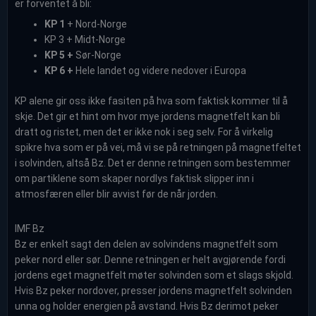
er forventet å bli:
KP 1
+ Nord-Norge
KP 3 + Midt-Norge
KP 5 +
Sør-Norge
KP 6 +
Hele landet og videre nedover i Europa
KP alene gir oss ikke fasiten på hva som faktisk kommer til å
skje. Det gir et hint om hvor mye jordens magnetfelt kan bli
dratt og ristet, men det er ikke nok i seg selv. For å virkelig
spikre hva som er på vei, må vi se på retningen på magnetfeltet
i solvinden, altså Bz. Det er denne retningen som bestemmer
om partiklene som skaper nordlys faktisk slipper inn i
atmosfæren eller blir avvist før de når jorden.
IMF Bz
Bz er enkelt sagt den delen av solvindens magnetfelt som
peker nord eller sør. Denne retningen er helt avgjørende fordi
jordens eget magnetfelt møter solvinden som et slags skjold.
Hvis Bz peker nordover, presser jordens magnetfelt solvinden
unna og holder energien på avstand. Hvis Bz derimot peker