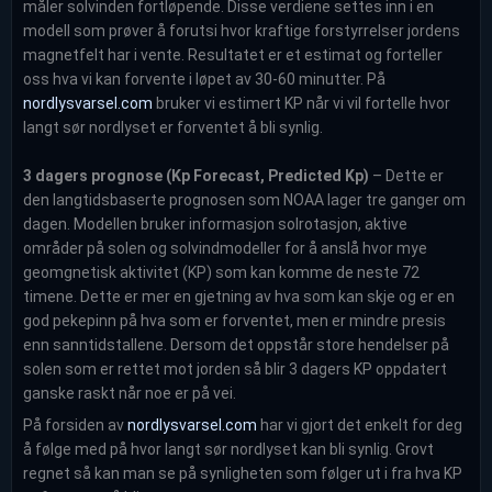
måler solvinden fortløpende. Disse verdiene settes inn i en
modell som prøver å forutsi hvor kraftige forstyrrelser jordens
magnetfelt har i vente. Resultatet er et estimat og forteller
oss hva vi kan forvente i løpet av 30-60 minutter. På
nordlysvarsel.com
bruker vi estimert KP når vi vil fortelle hvor
langt sør nordlyset er forventet å bli synlig.
3 dagers prognose (Kp Forecast, Predicted Kp)
– Dette er
den langtidsbaserte prognosen som NOAA lager tre ganger om
dagen. Modellen bruker informasjon solrotasjon, aktive
områder på solen og solvindmodeller for å anslå hvor mye
geomgnetisk aktivitet (KP) som kan komme de neste 72
timene. Dette er mer en gjetning av hva som kan skje og er en
god pekepinn på hva som er forventet, men er mindre presis
enn sanntidstallene. Dersom det oppstår store hendelser på
solen som er rettet mot jorden så blir 3 dagers KP oppdatert
ganske raskt når noe er på vei.
På forsiden av
nordlysvarsel.com
har vi gjort det enkelt for deg
å følge med på hvor langt sør nordlyset kan bli synlig. Grovt
regnet så kan man se på synligheten som følger ut i fra hva KP