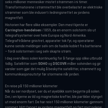
seks millioner mennesker mistet strømmen i ni timer.
Transformatorene i strømnettet ble overbelastet av elektriske
strømmer som ble indusert i ledningsnettet av jordens
magnetfelt.
Historien har flere slike eksempler. Den mest kjente er
Carrington-hendelsen
i 1859, da en enorm solstorm slo ut
telegrafsystemer over hele Europa og Nord-Amerika.
Telegraftrådene gnistret, apparater tok fyr, og operatører
kunne sende meldinger selv om de hadde koblet fra batteriene
– fordi solstormen i seg selv skapte strøm.
I dag overvåkes solen kontinuerlig for å fange opp slike utbrudd
tidlig. Satellitter som
SOHO
og
DSCOVR
måler solvinden og gir
varsler som gjør det mulig å beskytte satellitter, strømnett og
kommunikasjonsutstyr før stormene når jorden.
En reise på 150 millioner kilometer
Når du ser nordlyset, ser du et øyeblikk som begynte på solen.
Der, i en kjerne av ild og magnetiske krefter, ble partikler slynget
ut med enorm fart. De har reist 150 millioner kilometer gjennom
rommet, blitt fanget av jordens magnetfelt og ført mot polene.