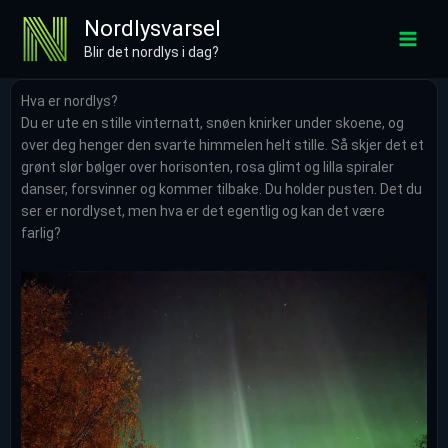
Hopp
Nordlysvarsel
rett
Blir det nordlys i dag?
til
innholdet
Hva er nordlys?
Du er ute en stille vinternatt, snøen knirker under skoene, og
over deg henger den svarte himmelen helt stille. Så skjer det et
grønt slør bølger over horisonten, rosa glimt og lilla spiraler
danser, forsvinner og kommer tilbake. Du holder pusten. Det du
ser er nordlyset, men hva er det egentlig og kan det være
farlig?