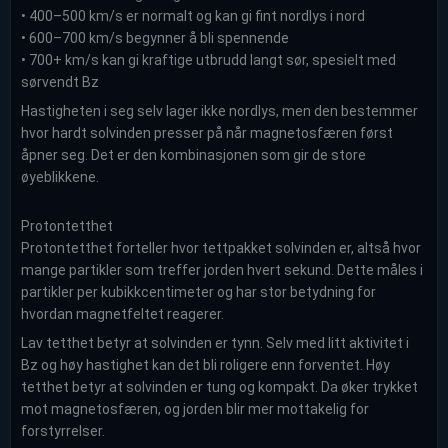
• 400–500 km/s er normalt og kan gi fint nordlys i nord
• 600–700 km/s begynner å bli spennende
• 700+ km/s kan gi kraftige utbrudd langt sør, spesielt med
sørvendt Bz
Hastigheten i seg selv lager ikke nordlys, men den bestemmer
hvor hardt solvinden presser på når magnetosfæren først
åpner seg. Det er den kombinasjonen som gir de store
øyeblikkene.
Protontetthet
Protontetthet forteller hvor tettpakket solvinden er, altså hvor
mange partikler som treffer jorden hvert sekund. Dette måles i
partikler per kubikkcentimeter og har stor betydning for
hvordan magnetfeltet reagerer.
Lav tetthet betyr at solvinden er tynn. Selv med litt aktivitet i
Bz og høy hastighet kan det bli roligere enn forventet. Høy
tetthet betyr at solvinden er tung og kompakt. Da øker trykket
mot magnetosfæren, og jorden blir mer mottakelig for
forstyrrelser.