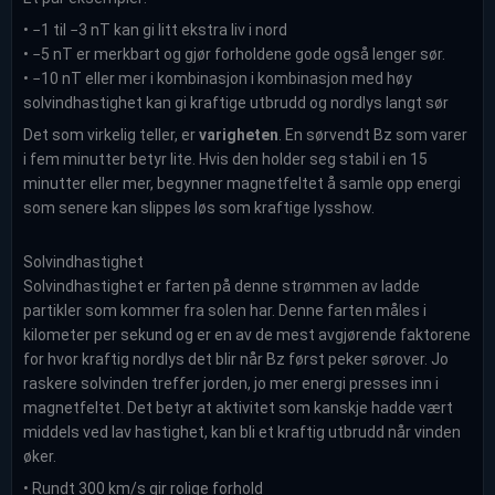
• −1 til −3 nT kan gi litt ekstra liv i nord
• −5 nT er merkbart og gjør forholdene gode også lenger sør.
• −10 nT eller mer i kombinasjon i kombinasjon med høy
solvindhastighet kan gi kraftige utbrudd og nordlys langt sør
Det som virkelig teller, er
varigheten
. En sørvendt Bz som varer
i fem minutter betyr lite. Hvis den holder seg stabil i en 15
minutter eller mer, begynner magnetfeltet å samle opp energi
som senere kan slippes løs som kraftige lysshow.
Solvindhastighet
Solvindhastighet er farten på denne strømmen av ladde
partikler som kommer fra solen har. Denne farten måles i
kilometer per sekund og er en av de mest avgjørende faktorene
for hvor kraftig nordlys det blir når Bz først peker sørover. Jo
raskere solvinden treffer jorden, jo mer energi presses inn i
magnetfeltet. Det betyr at aktivitet som kanskje hadde vært
middels ved lav hastighet, kan bli et kraftig utbrudd når vinden
øker.
• Rundt 300 km/s gir rolige forhold