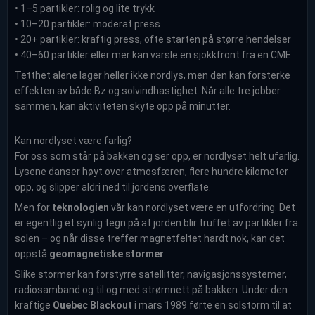
• 1–5 partikler: rolig og lite trykk
• 10–20 partikler: moderat press
• 20+ partikler: kraftig press, ofte starten på større hendelser
• 40–60 partikler eller mer kan varsle en sjokkfront fra en CME.
Tetthet alene lager heller ikke nordlys, men den kan forsterke
effekten av både Bz og solvindhastighet. Når alle tre jobber
sammen, kan aktiviteten skyte opp på minutter.
Kan nordlyset være farlig?
For oss som står på bakken og ser opp, er nordlyset helt ufarlig.
Lysene danser høyt over atmosfæren, flere hundre kilometer
opp, og slipper aldri ned til jordens overflate.
Men for
teknologien
vår kan nordlyset være en utfordring. Det
er egentlig et synlig tegn på at jorden blir truffet av partikler fra
solen – og når disse treffer magnetfeltet hardt nok, kan det
oppstå
geomagnetiske stormer
.
Slike stormer kan forstyrre satellitter, navigasjonssystemer,
radiosamband og til og med strømnett på bakken. Under den
kraftige
Quebec Blackout
i mars 1989 førte en solstorm til at