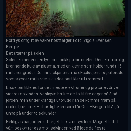
Nordlys omgitt av vakre høstfarger. Foto: Vigdis Evensen
Berglie
Det starter på solen
Solen er mer enn en lysende prikk på himmelen. Den er en urolig,
brennende kule av plasma, med en kjerne som holder rundt 15
millioner grader. Der inne skjer enorme eksplosjoner og utbrudd
som slynger milliarder av ladde partikler ut i rommet.
Disse partiklene, for det meste elektroner og protoner, driver
videre i solvinden. Vanligvis bruker de to til fire dager på å nå
jorden, men under kraftige utbrudd kan de komme fram på
under tjue timer – i hastigheter som får Oslo–Bergen til å gå
unna på under to sekunder.
Heldigvis har jorden sitt eget forsvarssystem. Magnetfeltet
vårt beskytter oss mot solvinden ved å lede de fleste