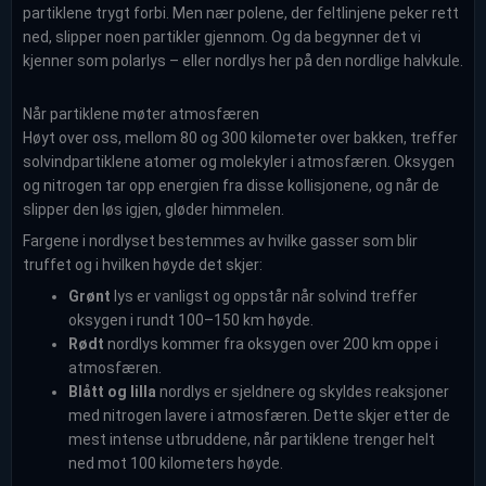
partiklene trygt forbi. Men nær polene, der feltlinjene peker rett
ned, slipper noen partikler gjennom. Og da begynner det vi
kjenner som polarlys – eller nordlys her på den nordlige halvkule.
Når partiklene møter atmosfæren
Høyt over oss, mellom 80 og 300 kilometer over bakken, treffer
solvindpartiklene atomer og molekyler i atmosfæren. Oksygen
og nitrogen tar opp energien fra disse kollisjonene, og når de
slipper den løs igjen, gløder himmelen.
Fargene i nordlyset bestemmes av hvilke gasser som blir
truffet og i hvilken høyde det skjer:
Grønt
lys er vanligst og oppstår når solvind treffer
oksygen i rundt 100–150 km høyde.
Rødt
nordlys kommer fra oksygen over 200 km oppe i
atmosfæren.
Blått og lilla
nordlys er sjeldnere og skyldes reaksjoner
med nitrogen lavere i atmosfæren. Dette skjer etter de
mest intense utbruddene, når partiklene trenger helt
ned mot 100 kilometers høyde.