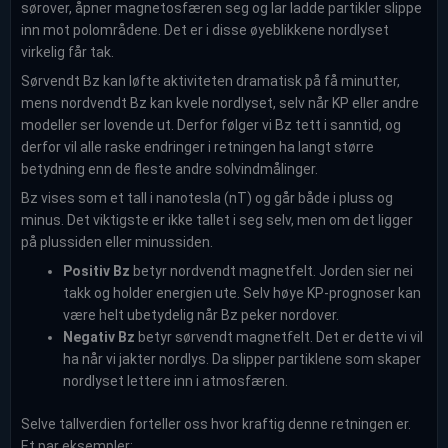
sørover, åpner magnetosfæren seg og lar ladde partikler slippe
inn mot polområdene. Det er i disse øyeblikkene nordlyset
virkelig får tak.
Sørvendt Bz kan løfte aktiviteten dramatisk på få minutter,
mens nordvendt Bz kan kvele nordlyset, selv når KP eller andre
modeller ser lovende ut. Derfor følger vi Bz tett i sanntid, og
derfor vil alle raske endringer i retningen ha langt større
betydning enn de fleste andre solvindmålinger.
Bz vises som et tall i nanotesla (nT) og går både i pluss og
minus. Det viktigste er ikke tallet i seg selv, men om det ligger
på plussiden eller minussiden.
Positiv Bz
betyr nordvendt magnetfelt. Jorden sier nei
takk og holder energien ute. Selv høye KP-prognoser kan
være helt ubetydelig når Bz peker nordover.
Negativ Bz
betyr sørvendt magnetfelt. Det er dette vi vil
ha når vi jakter nordlys. Da slipper partiklene som skaper
nordlyset lettere inn i atmosfæren.
Selve tallverdien forteller oss hvor kraftig denne retningen er.
Et par eksempler: