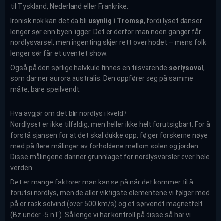
til Tyskland, Nederland eller Frankrike.
Ironisk nok kan det da bli
usynlig i Tromsø
, fordi lyset danser
lenger sør enn byen ligger. Det er derfor man noen ganger får
nordlysvarsel, men ingenting skjer rett over hodet – mens folk
lenger sør får et uventet show.
Også på den sørlige halvkule finnes en tilsvarende
sørlysoval
,
som danner aurora australis. Den oppfører seg på samme
måte, bare speilvendt.
Hva avgjør om det blir nordlys i kveld?
Nordlyset er ikke tilfeldig, men heller ikke helt forutsigbart. For å
forstå sjansen for at det skal dukke opp, følger forskerne nøye
med på flere målinger av forholdene mellom solen og jorden.
Disse målingene danner grunnlaget for nordlysvarsler over hele
verden.
Det er mange faktorer man kan se på når det kommer til å
forutsi nordlys, men de aller viktigste elementene vi følger med
på er rask solvind (over 500 km/s) og et sørvendt magnetfelt
(Bz under -5 nT). Så lenge vi har kontroll på disse så har vi